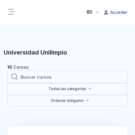
Salta al contenido principal
Acceder
Panel lateral
Bloques
Universidad Unilimpio
16
Cursos
Buscar cursos
Buscar cursos
Todas las categorías
Ordenar (ninguno)