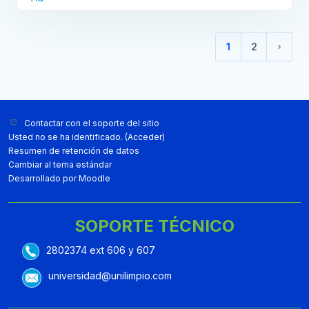
1
2
(current)
Sigui
Bloques
Contactar con el soporte del sitio
Usted no se ha identificado. (
Acceder
)
Resumen de retención de datos
Cambiar al tema estándar
Desarrollado por
Moodle
SOPORTE TÉCNICO
2802374 ext 606 y 607
universidad@unilimpio.com